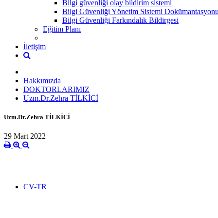
Bilgi güvenliği olay bildirim sistemi
Bilgi Güvenliği Yönetim Sistemi Dokümantasyon
Bilgi Güvenliği Farkındalık Bildirgesi
Eğitim Planı
İletişim
Hakkımızda
DOKTORLARIMIZ
Uzm.Dr.Zehra TİLKİCİ
Uzm.Dr.Zehra TİLKİCİ
29 Mart 2022
CV-TR