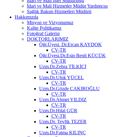
İdari ve Mali İşler Müdürlüğü
İdari ve Mali Hizmetler Müdür Yardımcısı
Sağlık Bakım Hizmetleri Müdürü
Hakkımızda
Misyon ve Vizyonumuz
Kalite Politikamız
Fotoğraf Galerisi
DOKTORLARIMIZ
Öğr.Üyesi. Dr.Ercan KAYDOK
CV-TR
Öğr.Üyesi.Dr.Esin Benli KÜÇÜK
CV-TR
Uzm.Dr.Zehra TİLKİCİ
CV-TR
Uzm.Dr.Ufuk YÜCEL
CV-TR
Uzm.Dr.Gözde ÇAKIROĞLU
CV-TR
Uzm.Dr.Ahmet YILDIZ
CV-TR
Uzm.Dr.Hilal GÜR
CV-TR
Uzm.Dr. Tevfik TEZER
CV-TR
Uzm.Dr.Fatma KILINÇ