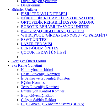
Organizasyon Şemamız
Değerlerimiz
Birimler-Üniteler
FİZİK TEDAVİ ÜNİTELERİ
NÖROLOJİK REHABİLİTASYON SALONU
ORTOPEDİK REHABİLİTASYON SALONU
ROBOTİK REHABİLİTASYON ÜNİTESİ
İŞ-UĞRAŞI (ERGOTERAPİ) ÜNİTESİ
WHIRLPOOL (GİRDAP BANYOSU) VE PARAFİN 
ESWT ÜNİTESİ
LAZER TEDAVİSİ
LENF-ÖDEM ÜNİTESİ
ÇOCUK TEDAVİ ÜNİTESİ
Görüş ve Öneri Formu
Sks Kalite Yönetimi
Kalite yönetim birimi
Hasta Güvenliği Komitesi
İş Sağlığı ve Güvenliği Komitesi
Eğitim Komitesi
Tesis Güvenliği Komitesi
Enfeksiyon Kontrol Komitesi
Bilgi Güvenliği Ekibi
Çalışan Sağlığı Hakları
Bilgi Güvenliği Yönetim Sistemi (BGYS)