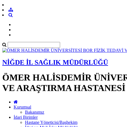
NİĞDE İL SAĞLIK MÜDÜRLÜĞÜ
ÖMER HALİSDEMİR ÜNİVERS
VE ARAŞTIRMA HASTANESİ
Kurumsal
Bakanımız
İdari Birimler
Hastane Yöneticisi/Başhekim