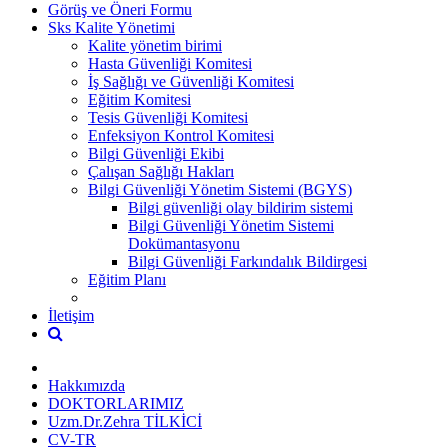
Görüş ve Öneri Formu
Sks Kalite Yönetimi
Kalite yönetim birimi
Hasta Güvenliği Komitesi
İş Sağlığı ve Güvenliği Komitesi
Eğitim Komitesi
Tesis Güvenliği Komitesi
Enfeksiyon Kontrol Komitesi
Bilgi Güvenliği Ekibi
Çalışan Sağlığı Hakları
Bilgi Güvenliği Yönetim Sistemi (BGYS)
Bilgi güvenliği olay bildirim sistemi
Bilgi Güvenliği Yönetim Sistemi
Dokümantasyonu
Bilgi Güvenliği Farkındalık Bildirgesi
Eğitim Planı
İletişim
Hakkımızda
DOKTORLARIMIZ
Uzm.Dr.Zehra TİLKİCİ
CV-TR