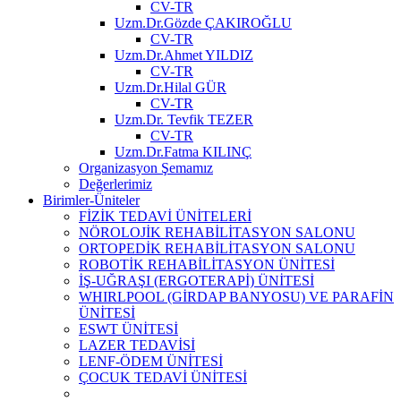
CV-TR
Uzm.Dr.Gözde ÇAKIROĞLU
CV-TR
Uzm.Dr.Ahmet YILDIZ
CV-TR
Uzm.Dr.Hilal GÜR
CV-TR
Uzm.Dr. Tevfik TEZER
CV-TR
Uzm.Dr.Fatma KILINÇ
Organizasyon Şemamız
Değerlerimiz
Birimler-Üniteler
FİZİK TEDAVİ ÜNİTELERİ
NÖROLOJİK REHABİLİTASYON SALONU
ORTOPEDİK REHABİLİTASYON SALONU
ROBOTİK REHABİLİTASYON ÜNİTESİ
İŞ-UĞRAŞI (ERGOTERAPİ) ÜNİTESİ
WHIRLPOOL (GİRDAP BANYOSU) VE PARAFİN
ÜNİTESİ
ESWT ÜNİTESİ
LAZER TEDAVİSİ
LENF-ÖDEM ÜNİTESİ
ÇOCUK TEDAVİ ÜNİTESİ