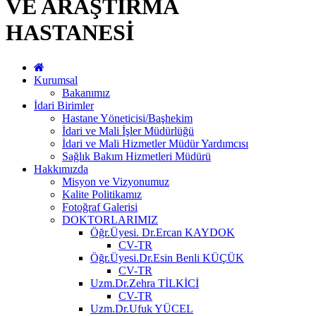
VE ARAŞTIRMA
HASTANESİ
Kurumsal
Bakanımız
İdari Birimler
Hastane Yöneticisi/Başhekim
İdari ve Mali İşler Müdürlüğü
İdari ve Mali Hizmetler Müdür Yardımcısı
Sağlık Bakım Hizmetleri Müdürü
Hakkımızda
Misyon ve Vizyonumuz
Kalite Politikamız
Fotoğraf Galerisi
DOKTORLARIMIZ
Öğr.Üyesi. Dr.Ercan KAYDOK
CV-TR
Öğr.Üyesi.Dr.Esin Benli KÜÇÜK
CV-TR
Uzm.Dr.Zehra TİLKİCİ
CV-TR
Uzm.Dr.Ufuk YÜCEL