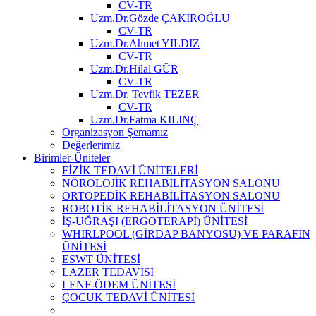
CV-TR
Uzm.Dr.Gözde ÇAKIROĞLU
CV-TR
Uzm.Dr.Ahmet YILDIZ
CV-TR
Uzm.Dr.Hilal GÜR
CV-TR
Uzm.Dr. Tevfik TEZER
CV-TR
Uzm.Dr.Fatma KILINÇ
Organizasyon Şemamız
Değerlerimiz
Birimler-Üniteler
FİZİK TEDAVİ ÜNİTELERİ
NÖROLOJİK REHABİLİTASYON SALONU
ORTOPEDİK REHABİLİTASYON SALONU
ROBOTİK REHABİLİTASYON ÜNİTESİ
İŞ-UĞRAŞI (ERGOTERAPİ) ÜNİTESİ
WHIRLPOOL (GİRDAP BANYOSU) VE PARAFİN
ÜNİTESİ
ESWT ÜNİTESİ
LAZER TEDAVİSİ
LENF-ÖDEM ÜNİTESİ
ÇOCUK TEDAVİ ÜNİTESİ