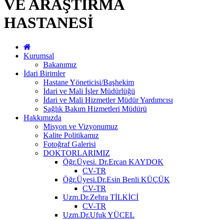
VE ARAŞTIRMA
HASTANESİ
Kurumsal
Bakanımız
İdari Birimler
Hastane Yöneticisi/Başhekim
İdari ve Mali İşler Müdürlüğü
İdari ve Mali Hizmetler Müdür Yardımcısı
Sağlık Bakım Hizmetleri Müdürü
Hakkımızda
Misyon ve Vizyonumuz
Kalite Politikamız
Fotoğraf Galerisi
DOKTORLARIMIZ
Öğr.Üyesi. Dr.Ercan KAYDOK
CV-TR
Öğr.Üyesi.Dr.Esin Benli KÜÇÜK
CV-TR
Uzm.Dr.Zehra TİLKİCİ
CV-TR
Uzm.Dr.Ufuk YÜCEL