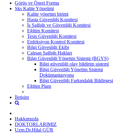
Görüş ve Öneri Formu
Sks Kalite Yönetimi
Kalite yönetim birimi
Hasta Güvenliği Komitesi
İş Sağlığı ve Güvenliği Komitesi
Eğitim Komitesi
Tesis Güvenliği Komitesi
Enfeksiyon Kontrol Komitesi
Bilgi Güvenliği Ekibi
Çalışan Sağlığı Hakları
Bilgi Güvenliği Yönetim Sistemi (BGYS)
Bilgi güvenliği olay bildirim sistemi
Bilgi Güvenliği Yönetim Sistemi
Dokümantasyonu
Bilgi Güvenliği Farkındalık Bildirgesi
Eğitim Planı
İletişim
Hakkımızda
DOKTORLARIMIZ
Uzm.Dr.Hilal GÜR