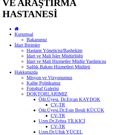
VE ARAŞTIRMA
HASTANESİ
Kurumsal
Bakanımız
İdari Birimler
Hastane Yöneticisi/Başhekim
İdari ve Mali İşler Müdürlüğü
İdari ve Mali Hizmetler Müdür Yardımcısı
Sağlık Bakım Hizmetleri Müdürü
Hakkımızda
Misyon ve Vizyonumuz
Kalite Politikamız
Fotoğraf Galerisi
DOKTORLARIMIZ
Öğr.Üyesi. Dr.Ercan KAYDOK
CV-TR
Öğr.Üyesi.Dr.Esin Benli KÜÇÜK
CV-TR
Uzm.Dr.Zehra TİLKİCİ
CV-TR
Uzm.Dr.Ufuk YÜCEL