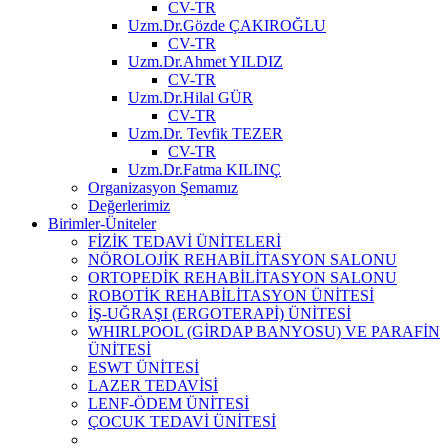
CV-TR
Uzm.Dr.Gözde ÇAKIROĞLU
CV-TR
Uzm.Dr.Ahmet YILDIZ
CV-TR
Uzm.Dr.Hilal GÜR
CV-TR
Uzm.Dr. Tevfik TEZER
CV-TR
Uzm.Dr.Fatma KILINÇ
Organizasyon Şemamız
Değerlerimiz
Birimler-Üniteler
FİZİK TEDAVİ ÜNİTELERİ
NÖROLOJİK REHABİLİTASYON SALONU
ORTOPEDİK REHABİLİTASYON SALONU
ROBOTİK REHABİLİTASYON ÜNİTESİ
İŞ-UĞRAŞI (ERGOTERAPİ) ÜNİTESİ
WHIRLPOOL (GİRDAP BANYOSU) VE PARAFİN
ÜNİTESİ
ESWT ÜNİTESİ
LAZER TEDAVİSİ
LENF-ÖDEM ÜNİTESİ
ÇOCUK TEDAVİ ÜNİTESİ