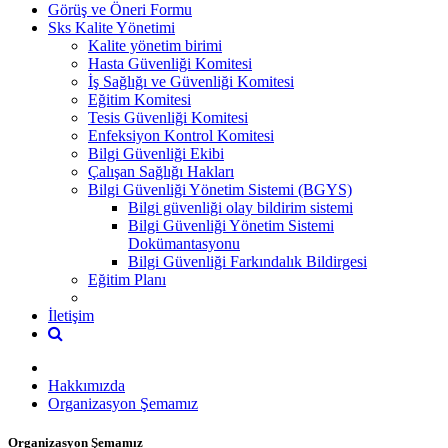
Görüş ve Öneri Formu
Sks Kalite Yönetimi
Kalite yönetim birimi
Hasta Güvenliği Komitesi
İş Sağlığı ve Güvenliği Komitesi
Eğitim Komitesi
Tesis Güvenliği Komitesi
Enfeksiyon Kontrol Komitesi
Bilgi Güvenliği Ekibi
Çalışan Sağlığı Hakları
Bilgi Güvenliği Yönetim Sistemi (BGYS)
Bilgi güvenliği olay bildirim sistemi
Bilgi Güvenliği Yönetim Sistemi
Dokümantasyonu
Bilgi Güvenliği Farkındalık Bildirgesi
Eğitim Planı
İletişim
Hakkımızda
Organizasyon Şemamız
Organizasyon Şemamız