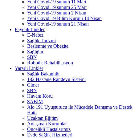
Yeni Covıd-19 sunum 11 Mart
Yeni Covıd-19 sunum 25 Mart
Yeni Covıd-19 sunum 2 Nisan
Yeni Covıd-19 Bilim Kurulu 14 Nisan
Yeni Covıd-19 sunum 21 Nisan
Faydalı Linkler
E-Nabız
Sağlık Turizmi
Beslenme ve Obezite
Sağlığım
SBN
Robotik Rehabilitasyon
Yararlı Linkler
Sağlık Bakanlığı
182 Hastane Randevu Sistemi
Cimer
SBN
Havanı Koru
SABİM
Alo 191 Uyuşturucu ile Mücadele Danışma ve Destek
Hattı
Uzaktan Eğitim
Anlaşmalı Kurumlar
Öncelikli Hastalarımız
Evde Sağlık Hizmetleri