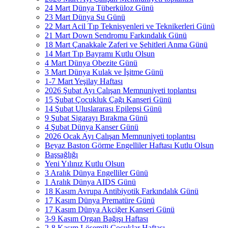
24 Mart Dünya Tüberküloz Günü
23 Mart Dünya Su Günü
22 Mart Acil Tıp Teknisyenleri ve Teknikerleri Günü
21 Mart Down Sendromu Farkındalık Günü
18 Mart Çanakkale Zaferi ve Şehitleri Anma Günü
14 Mart Tıp Bayramı Kutlu Olsun
4 Mart Dünya Obezite Günü
3 Mart Dünya Kulak ve İşitme Günü
1-7 Mart Yeşilay Haftası
2026 Şubat Ayı Çalışan Memnuniyeti toplantısı
15 Şubat Çocukluk Çağı Kanseri Günü
14 Şubat Uluslararası Epilepsi Günü
9 Şubat Sigarayı Bırakma Günü
4 Şubat Dünya Kanser Günü
2026 Ocak Ayı Çalışan Memnuniyeti toplantısı
Beyaz Baston Görme Engelliler Haftası Kutlu Olsun
Başsağlığı
Yeni Yılınız Kutlu Olsun
3 Aralık Dünya Engelliler Günü
1 Aralık Dünya AIDS Günü
18 Kasım Avrupa Antibiyotik Farkındalık Günü
17 Kasım Dünya Prematüre Günü
17 Kasım Dünya Akciğer Kanseri Günü
3-9 Kasım Organ Bağışı Haftası
2-8 Kasım Lösemili Çocuklar Haftası