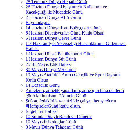
28 Temmuz Dünya Hepatit Günü
26 Haziran Dünya Uyuşturucu Kullanımı ve
Kaçakçılığı ile Mücadele Günü
21 Haziran Dünya ALS Günü
Bayramlaşma
14 Haziran Dünya Kan Bağışçıları Günü
6 Haziran Diyetisyenler Günü Kutlu Olsun
5 Haziran Dünya Çevre Günü
1-7 Haziran İyot Yetersizliği Hastalıklarının Önlenmesi
Haftası
1 Haziran Ulusal Fenilketonüri Günü
1 Haziran Dünya Süt Günü
25-31 Mayıs Etik Haftası
30 Mayıs Dünya MS Günü
19 Mayıs Atatürk'ü Anma Gençlik ve Spor Bayramı
Kutlu Olsun
14 Eczacılık Günü
Annelerin, annelik yapanların, anne gibi hissedenlerin
günü kutlu olsun. #AnnelerGünü
Şefkat, fedakârlık ve titizlikle çalışan hemşirelerin
#HemşirelerGünü kutlu olsun.
Engelliler Haftası
10 Soruda Onaylı Randevu Dönemi
10 Mayıs Psikologlar Günü
8 Mayıs Dünya Talasemi Günü