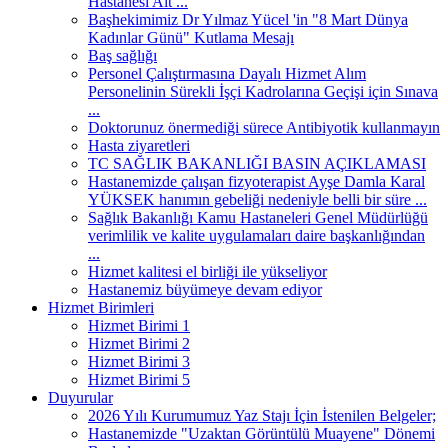
Hastanesi Alt ...
Başhekimimiz Dr Yılmaz Yücel 'in "8 Mart Dünya
Kadınlar Günü" Kutlama Mesajı
Baş sağlığı
Personel Çalıştırmasına Dayalı Hizmet Alım
Personelinin Sürekli İşçi Kadrolarına Geçişi için Sınava
...
Doktorunuz önermediği sürece Antibiyotik kullanmayın
Hasta ziyaretleri
TC SAĞLIK BAKANLIĞI BASIN AÇIKLAMASI
Hastanemizde çalışan fizyoterapist Ayşe Damla Karal
YÜKSEK hanımın gebeliği nedeniyle belli bir süre ...
Sağlık Bakanlığı Kamu Hastaneleri Genel Müdürlüğü
verimlilik ve kalite uygulamaları daire başkanlığından
...
Hizmet kalitesi el birliği ile yükseliyor
Hastanemiz büyümeye devam ediyor
Hizmet Birimleri
Hizmet Birimi 1
Hizmet Birimi 2
Hizmet Birimi 3
Hizmet Birimi 5
Duyurular
2026 Yılı Kurumumuz Yaz Stajı İçin İstenilen Belgeler;
Hastanemizde "Uzaktan Görüntülü Muayene" Dönemi