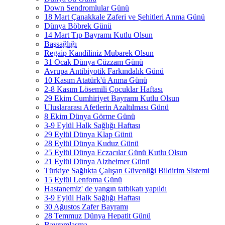
Down Sendromlular Günü
18 Mart Çanakkale Zaferi ve Şehitleri Anma Günü
Dünya Böbrek Günü
14 Mart Tıp Bayramı Kutlu Olsun
Başsağlığı
Regaip Kandiliniz Mubarek Olsun
31 Ocak Dünya Cüzzam Günü
Avrupa Antibiyotik Farkındalık Günü
10 Kasım Atatürk'ü Anma Günü
2-8 Kasım Lösemili Çocuklar Haftası
29 Ekim Cumhiriyet Bayramı Kutlu Olsun
Uluslararası Afetlerin Azaltılması Günü
8 Ekim Dünya Görme Günü
3-9 Eylül Halk Sağlığı Haftası
29 Eylül Dünya Klap Günü
28 Eylül Dünya Kuduz Günü
25 Eylül Dünya Eczacılar Günü Kutlu Olsun
21 Eylül Dünya Alzheimer Günü
Türkiye Sağlıkta Çalışan Güvenliği Bildirim Sistemi
15 Eylül Lenfoma Günü
Hastanemiz' de yangın tatbikatı yapıldı
3-9 Eylül Halk Sağlığı Haftası
30 Ağustos Zafer Bayramı
28 Temmuz Dünya Hepatit Günü
Bayramlaşma