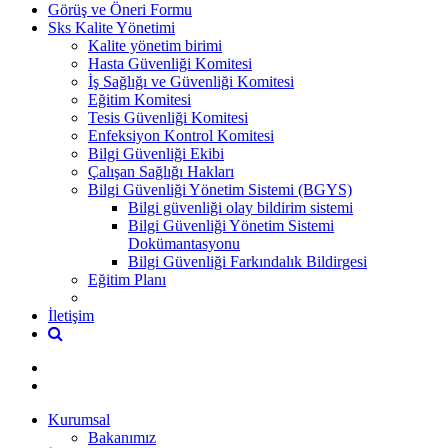
Görüş ve Öneri Formu
Sks Kalite Yönetimi
Kalite yönetim birimi
Hasta Güvenliği Komitesi
İş Sağlığı ve Güvenliği Komitesi
Eğitim Komitesi
Tesis Güvenliği Komitesi
Enfeksiyon Kontrol Komitesi
Bilgi Güvenliği Ekibi
Çalışan Sağlığı Hakları
Bilgi Güvenliği Yönetim Sistemi (BGYS)
Bilgi güvenliği olay bildirim sistemi
Bilgi Güvenliği Yönetim Sistemi
Dokümantasyonu
Bilgi Güvenliği Farkındalık Bildirgesi
Eğitim Planı
İletişim
Kurumsal
Bakanımız