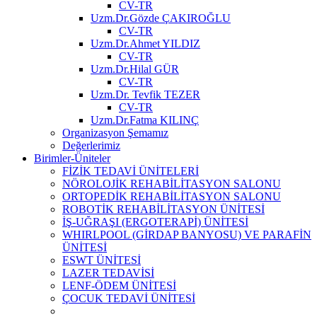
CV-TR
Uzm.Dr.Gözde ÇAKIROĞLU
CV-TR
Uzm.Dr.Ahmet YILDIZ
CV-TR
Uzm.Dr.Hilal GÜR
CV-TR
Uzm.Dr. Tevfik TEZER
CV-TR
Uzm.Dr.Fatma KILINÇ
Organizasyon Şemamız
Değerlerimiz
Birimler-Üniteler
FİZİK TEDAVİ ÜNİTELERİ
NÖROLOJİK REHABİLİTASYON SALONU
ORTOPEDİK REHABİLİTASYON SALONU
ROBOTİK REHABİLİTASYON ÜNİTESİ
İŞ-UĞRAŞI (ERGOTERAPİ) ÜNİTESİ
WHIRLPOOL (GİRDAP BANYOSU) VE PARAFİN
ÜNİTESİ
ESWT ÜNİTESİ
LAZER TEDAVİSİ
LENF-ÖDEM ÜNİTESİ
ÇOCUK TEDAVİ ÜNİTESİ