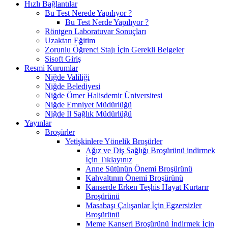
Hızlı Bağlantılar
Bu Test Nerede Yapılıyor ?
Bu Test Nerde Yapılıyor ?
Röntgen Laboratuvar Sonuçları
Uzaktan Eğitim
Zorunlu Öğrenci Stajı İçin Gerekli Belgeler
Sisoft Giriş
Resmi Kurumlar
Niğde Valiliği
Niğde Belediyesi
Niğde Ömer Halisdemir Üniversitesi
Niğde Emniyet Müdürlüğü
Niğde İl Sağlık Müdürlüğü
Yayınlar
Broşürler
Yetişkinlere Yönelik Broşürler
Ağız ve Diş Sağlığı Broşürünü indirmek
İçin Tıklayınız
Anne Sütünün Önemi Broşürünü
Kahvaltının Önemi Broşürünü
Kanserde Erken Teşhis Hayat Kurtarır
Broşürünü
Masabaşı Çalışanlar İçin Egzersizler
Broşürünü
Meme Kanseri Broşürünü İndirmek İçin