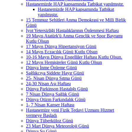
Hastanemizde HAP kapsamında Tatbikat yapılmıştır.
Hastanemizde HAP kapsamında Tatbikat
yapılmıştır.
15 Temmuz Şehitleri Anma Demokrasi ve Milli Birlik
Günü
İyot Yetersizliği Hastalıklarının Önlenmesi Haftası
19 Mayıs Atatürk'ü Anma Gençlik ve Spor Bayramı
Kutlu Olsun
17 Mayıs Dünya Hipertansiyon Günü
14 Mayıs Eczacılık Günü Kutlu Olsun
10-16 Mayıs Dünya Engelliler Haftası Kutlu Olsun.
12 Mayıs Hemişireler Günü Kutlu Olsun
Dünya İnme Önleme Günü
Sağlıkçıya Şiddete Hayır Günü
25- Nisan Dünya Sıtma Günü
24-30 Nisan Aşı Haftası
Dünya Parkinson Hastalığı Günü
7 Nisan Dünya Sağlık Günü
Dünya Otizm Farkındalık Günü
1- 7 Nisan Kanser Haftası
Hastanemize yeni Fizik Tedavi Uzmanı Hizmet
vermeye Başladı
Dünya Tüberküloz Günü
23 Mart Dünya Meteoroloji Günü
Dünya Su Günü