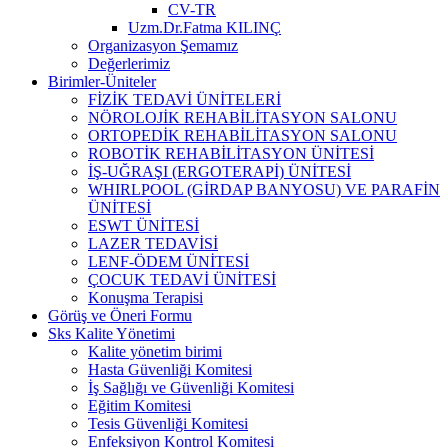
CV-TR
Uzm.Dr.Fatma KILINÇ
Organizasyon Şemamız
Değerlerimiz
Birimler-Üniteler
FİZİK TEDAVİ ÜNİTELERİ
NÖROLOJİK REHABİLİTASYON SALONU
ORTOPEDİK REHABİLİTASYON SALONU
ROBOTİK REHABİLİTASYON ÜNİTESİ
İŞ-UĞRAŞI (ERGOTERAPİ) ÜNİTESİ
WHIRLPOOL (GİRDAP BANYOSU) VE PARAFİN
ÜNİTESİ
ESWT ÜNİTESİ
LAZER TEDAVİSİ
LENF-ÖDEM ÜNİTESİ
ÇOCUK TEDAVİ ÜNİTESİ
Konuşma Terapisi
Görüş ve Öneri Formu
Sks Kalite Yönetimi
Kalite yönetim birimi
Hasta Güvenliği Komitesi
İş Sağlığı ve Güvenliği Komitesi
Eğitim Komitesi
Tesis Güvenliği Komitesi
Enfeksiyon Kontrol Komitesi