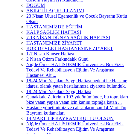
DOĞUM
AKILCI İLAÇ KULLANIMI
23 Nisan Ulusal Egemenlik ve Çocuk Bayramı Kutlu
Olsun
HASTANEMİZDE EĞİTİM
KALP SAĞLIĞI HAFTASI
7-13 NİSAN DÜNYA SAĞLIK HAFTASI
HASTANEMİZE ZİYARET
BOR DEVLET HASTANESİNE ZİYARET
1-7 Nisan Kanser Haftası
2 Nisan Otizm Farkındalık Günü
Niğde Ömer HALİSDEMİR Üniversitesi Bor Fizik
Tedavi Ve Rehabilitasyon Eğitim Ve Araştırma
Hastanesi Alt ...
18-24 Mart Yaşlılara Saygı Haftası nedeni ile Hastane
idaresi olarak yatan hastalarımıza ziyarette bulunduk.
18-24 Mart Yaşlılara Saygı Haftası
Çanakkale Zaferinin 103.yıldönümünde, bu toprakları
bize vatan yapan vatan için kanını toprağa katan ...
Hastane yönetimimiz ve çalışanlarımızın 14 Mart Tıp
Bayramı kutlamaları
14 MART TIP BAYRAMI KUTLU OLSUN
Niğde Ömer HALİSDEMİR Üniversitesi Bor Fizik
Tedavi Ve Rehabilitasyon Eğitim Ve Araştırma