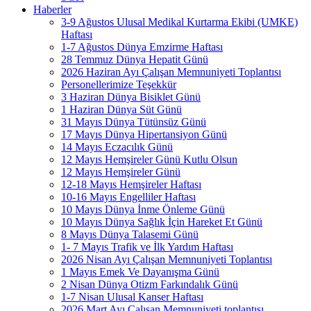
Haberler
3-9 Ağustos Ulusal Medikal Kurtarma Ekibi (UMKE)
Haftası
1-7 Ağustos Dünya Emzirme Haftası
28 Temmuz Dünya Hepatit Günü
2026 Haziran Ayı Çalışan Memnuniyeti Toplantısı
Personellerimize Teşekkür
3 Haziran Dünya Bisiklet Günü
1 Haziran Dünya Süt Günü
31 Mayıs Dünya Tütünsüz Günü
17 Mayıs Dünya Hipertansiyon Günü
14 Mayıs Eczacılık Günü
12 Mayıs Hemşireler Günü Kutlu Olsun
12 Mayıs Hemşireler Günü
12-18 Mayıs Hemşireler Haftası
10-16 Mayıs Engelliler Haftası
10 Mayıs Dünya İnme Önleme Günü
10 Mayıs Dünya Sağlık İçin Hareket Et Günü
8 Mayıs Dünya Talasemi Günü
1- 7 Mayıs Trafik ve İlk Yardım Haftası
2026 Nisan Ayı Çalışan Memnuniyeti Toplantısı
1 Mayıs Emek Ve Dayanışma Günü
2 Nisan Dünya Otizm Farkındalık Günü
1-7 Nisan Ulusal Kanser Haftası
2026 Mart Ayı Çalışan Memnuniyeti toplantısı