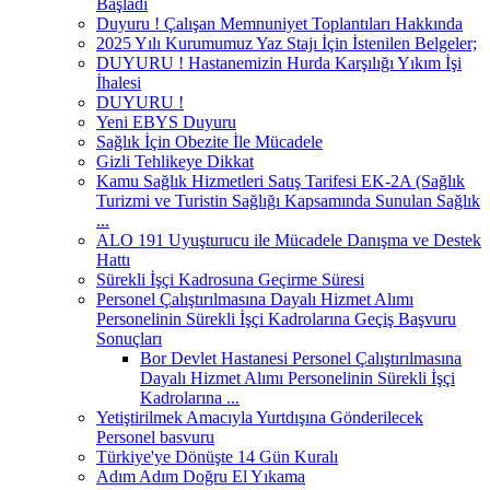
Başladı
Duyuru ! Çalışan Memnuniyet Toplantıları Hakkında
2025 Yılı Kurumumuz Yaz Stajı İçin İstenilen Belgeler;
DUYURU ! Hastanemizin Hurda Karşılığı Yıkım İşi
İhalesi
DUYURU !
Yeni EBYS Duyuru
Sağlık İçin Obezite İle Mücadele
Gizli Tehlikeye Dikkat
Kamu Sağlık Hizmetleri Satış Tarifesi EK-2A (Sağlık
Turizmi ve Turistin Sağlığı Kapsamında Sunulan Sağlık
...
ALO 191 Uyuşturucu ile Mücadele Danışma ve Destek
Hattı
Sürekli İşçi Kadrosuna Geçirme Süresi
Personel Çalıştırılmasına Dayalı Hizmet Alımı
Personelinin Sürekli İşçi Kadrolarına Geçiş Başvuru
Sonuçları
Bor Devlet Hastanesi Personel Çalıştırılmasına
Dayalı Hizmet Alımı Personelinin Sürekli İşçi
Kadrolarına ...
Yetiştirilmek Amacıyla Yurtdışına Gönderilecek
Personel basvuru
Türkiye'ye Dönüşte 14 Gün Kuralı
Adım Adım Doğru El Yıkama