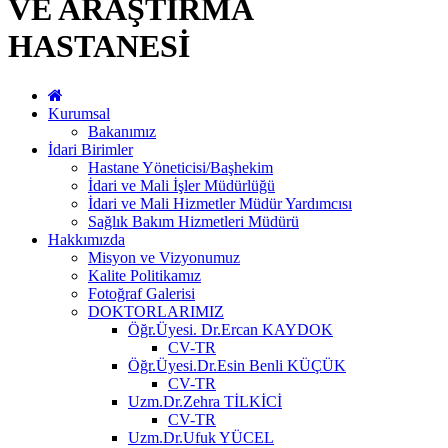
VE ARAŞTIRMA
HASTANESİ
Kurumsal
Bakanımız
İdari Birimler
Hastane Yöneticisi/Başhekim
İdari ve Mali İşler Müdürlüğü
İdari ve Mali Hizmetler Müdür Yardımcısı
Sağlık Bakım Hizmetleri Müdürü
Hakkımızda
Misyon ve Vizyonumuz
Kalite Politikamız
Fotoğraf Galerisi
DOKTORLARIMIZ
Öğr.Üyesi. Dr.Ercan KAYDOK
CV-TR
Öğr.Üyesi.Dr.Esin Benli KÜÇÜK
CV-TR
Uzm.Dr.Zehra TİLKİCİ
CV-TR
Uzm.Dr.Ufuk YÜCEL