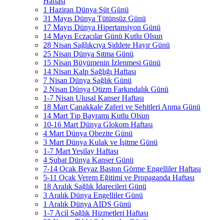
Haftası
1 Haziran Dünya Süt Günü
31 Mayıs Dünya Tütünsüz Günü
17 Mayıs Dünya Hipertansiyon Günü
14 Mayıs Eczacılar Günü Kutlu Olsun
28 Nisan Sağlıkçıya Şiddete Hayır Günü
25 Nisan Dünya Sıtma Günü
15 Nisan Büyümenin İzlenmesi Günü
14 Nisan Kalp Sağlığı Haftası
7 Nisan Dünya Sağlık Günü
2 Nisan Dünya Otizm Farkındalık Günü
1-7 Nisan Ulusal Kanser Haftası
18 Mart Çanakkale Zaferi ve Şehitleri Anma Günü
14 Mart Tıp Bayramı Kutlu Olsun
10-16 Mart Dünya Glokom Haftası
4 Mart Dünya Obezite Günü
3 Mart Dünya Kulak ve İşitme Günü
1-7 Mart Yeşilay Haftası
4 Şubat Dünya Kanser Günü
7-14 Ocak Beyaz Baston Görme Engelliler Haftası
5-11 Ocak Verem Eğitimi ve Propaganda Haftası
18 Aralık Sağlık İdarecileri Günü
3 Aralık Dünya Engelliler Günü
1 Aralık Dünya AIDS Günü
1-7 Acil Sağlık Hizmetleri Haftası