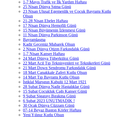
1-7 Mayıs Trafik ve İlk Yardım Haftası
25 Nisan Dünya Sıtma Günü
23 Nisan Ulusal Egemenlik ve Çocuk Bayramı Kutlu
Olsun
21-28 Nisan Ebeler Haftası
17 Nisan Dünya Hemofili Günü
15 Nisan Büyümenin İzlenmesi Günü
11 Nisan Dünya Parkinson Günü
Bayramlaşma
Kadir Gecemiz Mubarek Olsun
2 Nisan Dünya Otizm Farkındalık Günü
1-7 Nisan Kanser Haftası
24 Mart Dünya Tüberküloz Günü
22 Mart Acil Tıp Teknisyenleri ve Teknikerleri Günü
21 Mart Down Sendromu Farkındalık Günü
18 Mart Çanakkale Zaferi Kutlu Olsun
14 Mart Tıp Bayramı Kutlu Olsun
İstiklal Marşının Kabulü 12 Mart 1921
28 Şubat Dünya Nadir Hastalıklar Günü
15 Şubat Çocukluk Çağı Kanser Günü
9 Şubat Sigarayı Bırakma Günü
6 Şubat 2023 UNUTMADIK !
30 Ocak Dünya Cüzzam Günü
07-14 Beyaz Baston Körler Haftası
Yeni Yılınız Kutlu Olsun