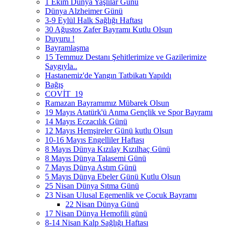
1 Ekim Dünya Yaşlılar Günü
Dünya Alzheimer Günü
3-9 Eylül Halk Sağlığı Haftası
30 Ağustos Zafer Bayramı Kutlu Olsun
Duyuru !
Bayramlaşma
15 Temmuz Destanı Şehitlerimize ve Gazilerimize
Saygıyla..
Hastanemiz'de Yangın Tatbikatı Yapıldı
Bağış
COVİT_19
Ramazan Bayramımız Mübarek Olsun
19 Mayıs Atatürk'ü Anma Gençlik ve Spor Bayramı
14 Mayıs Eczacılık Günü
12 Mayıs Hemşireler Günü kutlu Olsun
10-16 Mayıs Engelliler Haftası
8 Mayıs Dünya Kızılay Kızılhaç Günü
8 Mayıs Dünya Talasemi Günü
7 Mayıs Dünya Astım Günü
5 Mayıs Dünya Ebeler Günü Kutlu Olsun
25 Nisan Dünya Sıtma Günü
23 Nisan Ulusal Egemenlik ve Çocuk Bayramı
22 Nisan Dünya Günü
17 Nisan Dünya Hemofili günü
8-14 Nisan Kalp Sağlığı Haftası