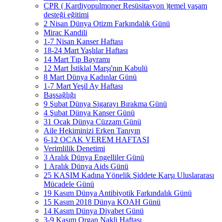
CPR ( Kardiyopulmoner Resüsitasyon )temel yaşam
desteği eğitimi
2 Nisan Dünya Otizm Farkındalık Günü
Mirac Kandili
1-7 Nisan Kanser Haftası
18-24 Mart Yaşlılar Haftası
14 Mart Tıp Bayramı
12 Mart İstiklal Marşı'nın Kabulü
8 Mart Dünya Kadınlar Günü
1-7 Mart Yeşil Ay Haftası
Başsağlığı
9 Şubat Dünya Sigarayı Bırakma Günü
4 Şubat Dünya Kanser Günü
31 Ocak Dünya Cüzzam Günü
Aile Hekiminizi Erken Tanıyın
6-12 OCAK VEREM HAFTASI
Verimlilik Denetimi
3 Aralık Dünya Engelliler Günü
1 Aralık Dünya Aids Günü
25 KASIM Kadına Yönelik Şiddete Karşı Uluslararası
Mücadele Günü
19 Kasım Dünya Antibiyotik Farkındalık Günü
15 Kasım 2018 Dünya KOAH Günü
14 Kasım Dünya Diyabet Günü
3-9 Kasım Organ Nakli Haftası