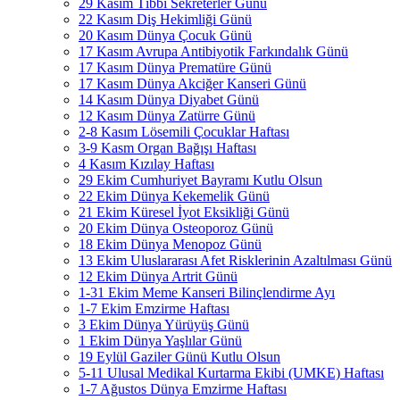
29 Kasım Tıbbi Sekreterler Günü
22 Kasım Diş Hekimliği Günü
20 Kasım Dünya Çocuk Günü
17 Kasım Avrupa Antibiyotik Farkındalık Günü
17 Kasım Dünya Prematüre Günü
17 Kasım Dünya Akciğer Kanseri Günü
14 Kasım Dünya Diyabet Günü
12 Kasım Dünya Zatürre Günü
2-8 Kasım Lösemili Çocuklar Haftası
3-9 Kasm Organ Bağışı Haftası
4 Kasım Kızılay Haftası
29 Ekim Cumhuriyet Bayramı Kutlu Olsun
22 Ekim Dünya Kekemelik Günü
21 Ekim Küresel İyot Eksikliği Günü
20 Ekim Dünya Osteoporoz Günü
18 Ekim Dünya Menopoz Günü
13 Ekim Uluslararası Afet Risklerinin Azaltılması Günü
12 Ekim Dünya Artrit Günü
1-31 Ekim Meme Kanseri Bilinçlendirme Ayı
1-7 Ekim Emzirme Haftası
3 Ekim Dünya Yürüyüş Günü
1 Ekim Dünya Yaşlılar Günü
19 Eylül Gaziler Günü Kutlu Olsun
5-11 Ulusal Medikal Kurtarma Ekibi (UMKE) Haftası
1-7 Ağustos Dünya Emzirme Haftası