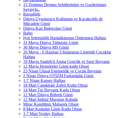
15 Temmuz Destanı Şehitlerimize ve Gazilerimize
Saygıyla..
Başsağlığı
Dünya Uyuşturucu Kullanımı ve Kaçakçılığı ile
Mücadele Günü
Dünya Kan Bağışçıları Günü
Bağış
İyot Yetersizliği Hastalıklarının Önlenmesi Haftası
31 Mayıs Dünya Tütünsüz Günü
30 Mayıs Dünya MS Günü
26 Mayıs - 6 Haziran Uluslararası Lösemili Çocuklar
Haftası
19 Mayıs Atatürk'ü Anma Gençlik ve Spor Bayramı
12 Mayıs Hemşireler Günü kutlu Olsun
23 Nisan Ulusal Egemenlik ve Çocuk Bayramı
2 Nisan Dünya OTİZM Farkındalık Günü
1-7 Nisan Kanser Haftası
18 Mart Çanakkale Zaferi Kutlu Olsun
14 Mart Tıp Bayramı Kutlu Olsun
12 Mart Dünya Böbrek Günü
12 Mart İstiklal Marşının Kabulü
Miraç Kandiliniz Mubarek Olsun
8 Mart Kadınlar Günü Kutlu Olsun
1-7 Mart Yeşilay Haftası