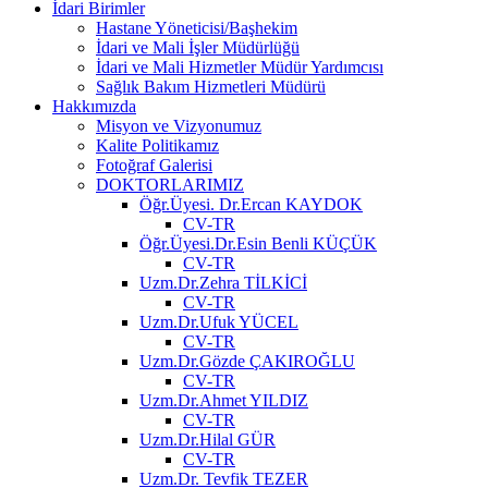
İdari Birimler
Hastane Yöneticisi/Başhekim
İdari ve Mali İşler Müdürlüğü
İdari ve Mali Hizmetler Müdür Yardımcısı
Sağlık Bakım Hizmetleri Müdürü
Hakkımızda
Misyon ve Vizyonumuz
Kalite Politikamız
Fotoğraf Galerisi
DOKTORLARIMIZ
Öğr.Üyesi. Dr.Ercan KAYDOK
CV-TR
Öğr.Üyesi.Dr.Esin Benli KÜÇÜK
CV-TR
Uzm.Dr.Zehra TİLKİCİ
CV-TR
Uzm.Dr.Ufuk YÜCEL
CV-TR
Uzm.Dr.Gözde ÇAKIROĞLU
CV-TR
Uzm.Dr.Ahmet YILDIZ
CV-TR
Uzm.Dr.Hilal GÜR
CV-TR
Uzm.Dr. Tevfik TEZER