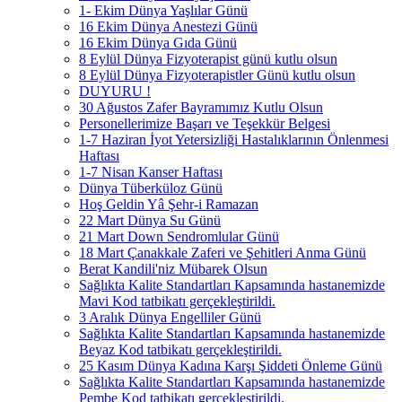
1- Ekim Dünya Yaşlılar Günü
16 Ekim Dünya Anestezi Günü
16 Ekim Dünya Gıda Günü
8 Eylül Dünya Fizyoterapist günü kutlu olsun
8 Eylül Dünya Fizyoterapistler Günü kutlu olsun
DUYURU !
30 Ağustos Zafer Bayramımız Kutlu Olsun
Personellerimize Başarı ve Teşekkür Belgesi
1-7 Haziran İyot Yetersizliği Hastalıklarının Önlenmesi
Haftası
1-7 Nisan Kanser Haftası
Dünya Tüberküloz Günü
Hoş Geldin Yâ Şehr-i Ramazan
22 Mart Dünya Su Günü
21 Mart Down Sendromlular Günü
18 Mart Çanakkale Zaferi ve Şehitleri Anma Günü
Berat Kandili'niz Mübarek Olsun
Sağlıkta Kalite Standartları Kapsamında hastanemizde
Mavi Kod tatbikatı gerçekleştirildi.
3 Aralık Dünya Engelliler Günü
Sağlıkta Kalite Standartları Kapsamında hastanemizde
Beyaz Kod tatbikatı gerçekleştirildi.
25 Kasım Dünya Kadına Karşı Şiddeti Önleme Günü
Sağlıkta Kalite Standartları Kapsamında hastanemizde
Pembe Kod tatbikatı gerçekleştirildi.