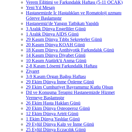
Verem Eğitimi ve Farkındalık Haftası (5-11 OCAK)
Yeni Yıl Mesajı
Hastanemizde İç Hastalıkları ve Romatoloji uzmanı
Göreve Başlamıştır
Hastanemiz'de Yangın Tatbikatı Yapıldı
3 Aralık Dünya Engelliler Günü
1 Aralık Dünya AIDS Günü
29 Kasım Dünya Tıbbı Sekreterler Günü
20 Kasım Dünya KOAH Günü
18 Kasım Dünya Antibiyotik Farkındalık Günü
14 Kasım Dünya Diyabet Günü
10 Kasım Atatürk'ü Anma Günü
2-8 Kasım Lösemi Farkındalik Haftası
Ziyaret
3-9 Kasım Organ Bağışı Haftası
29 Ekim Dünya İnme Önleme Günü
29 Ekim Cumhuriyet Bayramımız Kutlu Olsun
Dil ve Konuşma Terapisi Hastanemizde Hizmet
Vermeye Başlamıştır
26 Ekim Hasta Hakları Günü
20 Ekim Dünya Osteoperoz Günü
12 Ekim Dünya Artrit Günü
1 Ekim Dünya Yaşlılar Günü
29 Eylül Dünya Kalp ve İnme Günü
25 Eylül Dünya Eczacılık Günü