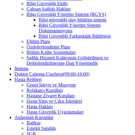
Bilgi Güvenliği Ekibi
Çalışan Sağlığı Hakları
Bilgi Güvenliği Yönetim Sistemi (BGYS)
Bilgi güvenliği olay bildirim sistemi
Bilgi Güvenliği Yönetim Sistemi
Dokümantasyonu
Bilgi Güvenliği Farkındalık Bildirgesi
Eğitim Planı
Özdeğerlendirme Planı
Bölüm Kalite Sorumluları
Sağlık Hizmeti Kalitesinin Geliştirilmesi ve
Değerlendirilmesine Dair Yönetmelik
İletişim
Doktor Çalışma Çizelgesi(09:00-16:00)
Hasta Rehberi
Genel İşleyiş ve Muayene
Refakatçı Kuralları
Hastane Ziyaret Kuralları
Hasta Yatış ve Çıkış İşlemleri
Hasta Hakları
Hasta Güvenlik Uygulamaları
Anlaşmalı Kurumlar
Bağkur
Emekli Sandığı
SGK