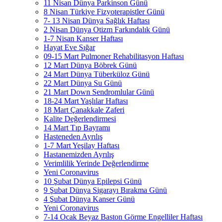
11 Nisan Dünya Parkinson Günü
8 Nisan Türkiye Fizyoterapistler Günü
7- 13 Nisan Dünya Sağlık Haftası
2 Nisan Dünya Otizm Farkındalık Günü
1-7 Nisan Kanser Haftası
Hayat Eve Sığar
09-15 Mart Pulmoner Rehabilitasyon Haftası
12 Mart Dünya Böbrek Günü
24 Mart Dünya Tüberküloz Günü
22 Mart Dünya Su Günü
21 Mart Down Sendromlular Günü
18-24 Mart Yaşlılar Haftası
18 Mart Çanakkale Zaferi
Kalite Değerlendirmesi
14 Mart Tıp Bayramı
Hasteneden Ayrılış
1-7 Mart Yeşilay Haftası
Hastanemizden Ayrılış
Verimlilik Yerinde Değerlendirme
Yeni Coronavirus
10 Şubat Dünya Epilepsi Günü
9 Şubat Dünya Sigarayı Bırakma Günü
4 Şubat Dünya Kanser Günü
Yeni Coronavirus
7-14 Ocak Beyaz Baston Görme Engelliler Haftası