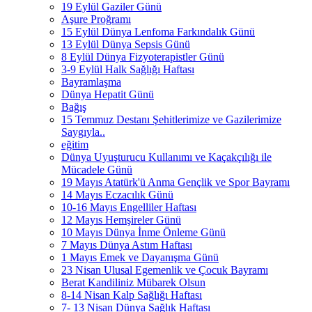
19 Eylül Gaziler Günü
Aşure Proğramı
15 Eylül Dünya Lenfoma Farkındalık Günü
13 Eylül Dünya Sepsis Günü
8 Eylül Dünya Fizyoterapistler Günü
3-9 Eylül Halk Sağlığı Haftası
Bayramlaşma
Dünya Hepatit Günü
Bağış
15 Temmuz Destanı Şehitlerimize ve Gazilerimize
Saygıyla..
eğitim
Dünya Uyuşturucu Kullanımı ve Kaçakçılığı ile
Mücadele Günü
19 Mayıs Atatürk'ü Anma Gençlik ve Spor Bayramı
14 Mayıs Eczacılık Günü
10-16 Mayıs Engelliler Haftası
12 Mayıs Hemşireler Günü
10 Mayıs Dünya İnme Önleme Günü
7 Mayıs Dünya Astım Haftası
1 Mayıs Emek ve Dayanışma Günü
23 Nisan Ulusal Egemenlik ve Çocuk Bayramı
Berat Kandiliniz Mübarek Olsun
8-14 Nisan Kalp Sağlığı Haftası
7- 13 Nisan Dünya Sağlık Haftası