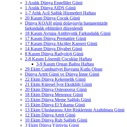
3 Aralık Dünya Engelliler Günü
1 Aralık Dünya AIDS Günü
1-7 Arlık Acil Sağlık Hizmetleri Haftası
20 Kasım Dünya Çocuk Günü
Dünya KOAH günü dolayısıyla hastanemizde
farkındalık eğitimleri düzenlendi
18 Kasım Avrupa Antibiyotik Farkındalık Günü
17 Kasım Dünya Prematüre Günü
17 Kasım Dünya Akciğer Kanseri Günü
14 Kasım Dünya Diyabet Günü
8 Kasım Dünya Radyoloji Günü
2-8 Kasım Lösemili Çocuklar Haftası
3-9 Kasım Organ Bağışı Haftası
29 Ekim Cumhuriyet Bayramı Kutlu Olsun
Dünya Artrit Günü ve Dünya İnme Günü
22 Ekim Dünya Kekemelik Günü
21 Ekim Küresel İyot Eksikliği Günü
20 Ekim Dünya Osteoporoz Günü
18 Ekim Dünya Menopoz Günü
15 Ekim Dünya Meme Sağlığı Günü
15 Ekim Dünya El Yıkama Günü
13 Ekim Uluslararası Afet Risklerinin Azaltılması Günü
12 Ekim Dünya Artrit Günü
10 Ekim Dünya Ruh Sağlığı Günü
3 Ekim Dünya Yürüyüş Günü