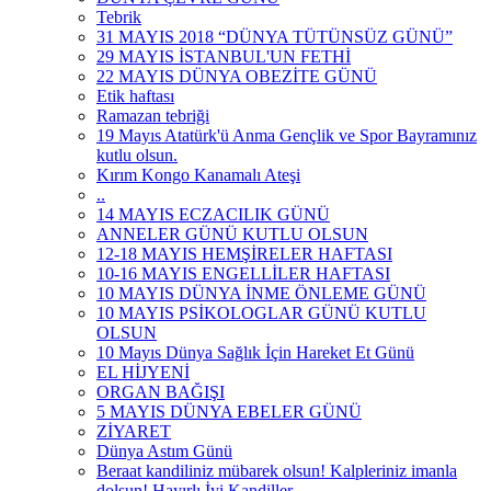
Tebrik
31 MAYIS 2018 “DÜNYA TÜTÜNSÜZ GÜNÜ”
29 MAYIS İSTANBUL'UN FETHİ
22 MAYIS DÜNYA OBEZİTE GÜNÜ
Etik haftası
Ramazan tebriği
19 Mayıs Atatürk'ü Anma Gençlik ve Spor Bayramınız
kutlu olsun.
Kırım Kongo Kanamalı Ateşi
..
14 MAYIS ECZACILIK GÜNÜ
ANNELER GÜNÜ KUTLU OLSUN
12-18 MAYIS HEMŞİRELER HAFTASI
10-16 MAYIS ENGELLİLER HAFTASI
10 MAYIS DÜNYA İNME ÖNLEME GÜNÜ
10 MAYIS PSİKOLOGLAR GÜNÜ KUTLU
OLSUN
10 Mayıs Dünya Sağlık İçin Hareket Et Günü
EL HİJYENİ
ORGAN BAĞIŞI
5 MAYIS DÜNYA EBELER GÜNÜ
ZİYARET
Dünya Astım Günü
Beraat kandiliniz mübarek olsun! Kalpleriniz imanla
dolsun! Hayırlı İyi Kandiller...