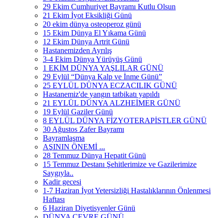
29 Ekim Cumhuriyet Bayramı Kutlu Olsun
21 Ekim İyot Eksikliği Günü
20 ekim dünya osteoperoz günü
15 Ekim Dünya El Yıkama Günü
12 Ekim Dünya Artrit Günü
Hastanemizden Ayrılış
3-4 Ekim Dünya Yürüyüş Günü
1 EKİM DÜNYA YAŞLILAR GÜNÜ
29 Eylül “Dünya Kalp ve İnme Günü”
25 EYLÜL DÜNYA ECZACILIK GÜNÜ
Hastanemiz'de yangın tatbikatı yapıldı
21 EYLÜL DÜNYA ALZHEİMER GÜNÜ
19 Eylül Gaziler Günü
8 EYLÜL DÜNYA FİZYOTERAPİSTLER GÜNÜ
30 Ağustos Zafer Bayramı
Bayramlaşma
AŞININ ÖNEMİ ...
28 Temmuz Dünya Hepatit Günü
15 Temmuz Destanı Şehitlerimize ve Gazilerimize
Saygıyla..
Kadir gecesi
1-7 Haziran İyot Yetersizliği Hastalıklarının Önlenmesi
Haftası
6 Haziran Diyetisyenler Günü
DÜNYA ÇEVRE GÜNÜ