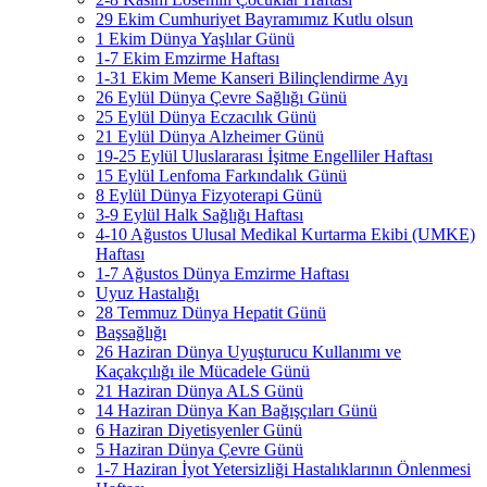
29 Ekim Cumhuriyet Bayramımız Kutlu olsun
1 Ekim Dünya Yaşlılar Günü
1-7 Ekim Emzirme Haftası
1-31 Ekim Meme Kanseri Bilinçlendirme Ayı
26 Eylül Dünya Çevre Sağlığı Günü
25 Eylül Dünya Eczacılık Günü
21 Eylül Dünya Alzheimer Günü
19-25 Eylül Uluslararası İşitme Engelliler Haftası
15 Eylül Lenfoma Farkındalık Günü
8 Eylül Dünya Fizyoterapi Günü
3-9 Eylül Halk Sağlığı Haftası
4-10 Ağustos Ulusal Medikal Kurtarma Ekibi (UMKE)
Haftası
1-7 Ağustos Dünya Emzirme Haftası
Uyuz Hastalığı
28 Temmuz Dünya Hepatit Günü
Başsağlığı
26 Haziran Dünya Uyuşturucu Kullanımı ve
Kaçakçılığı ile Mücadele Günü
21 Haziran Dünya ALS Günü
14 Haziran Dünya Kan Bağışçıları Günü
6 Haziran Diyetisyenler Günü
5 Haziran Dünya Çevre Günü
1-7 Haziran İyot Yetersizliği Hastalıklarının Önlenmesi