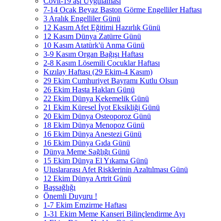
Covit-19 aşı Uygulaması
7-14 Ocak Beyaz Baston Görme Engelliler Haftası
3 Aralık Engelliler Günü
12 Kasım Afet Eğitimi Hazırlık Günü
12 Kasım Dünya Zatürre Günü
10 Kasım Atatürk'ü Anma Günü
3-9 Kasım Organ Bağışı Haftası
2-8 Kasım Lösemili Çocuklar Haftası
Kızılay Haftası (29 Ekim-4 Kasım)
29 Ekim Cumhuriyet Bayramı Kutlu Olsun
26 Ekim Hasta Hakları Günü
22 Ekim Dünya Kekemelik Günü
21 Ekim Küresel İyot Eksikliği Günü
20 Ekim Dünya Osteoporoz Günü
18 Ekim Dünya Menopoz Günü
16 Ekim Dünya Anestezi Günü
16 Ekim Dünya Gıda Günü
Dünya Meme Sağlığı Günü
15 Ekim Dünya El Yıkama Günü
Uluslararası Afet Risklerinin Azaltılması Günü
12 Ekim Dünya Artrit Günü
Başsağlığı
Önemli Duyuru !
1-7 Ekim Emzirme Haftası
1-31 Ekim Meme Kanseri Bilinçlendirme Ayı