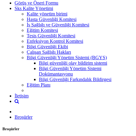
Görüş ve Öneri Formu
Sks Kalite Yönetimi
Kalite yönetim birimi
Hasta Güvenliği Komitesi
İş Sağlığı ve Güvenliği Komitesi
Eğitim Komitesi
Tesis Güvenliği Komitesi
Enfeksiyon Kontrol Komitesi
Bilgi Güvenliği Ekibi
Çalışan Sağlığı Hakları
Bilgi Güvenliği Yönetim Sistemi (BGYS)
Bilgi güvenliği olay bildirim sistemi
Bilgi Güvenliği Yönetim Sistemi
Dokümantasyonu
Bilgi Güvenliği Farkındalık Bildirgesi
Eğitim Planı
İletişim
Broşürler
Broşürler