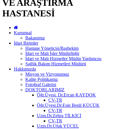
VE ARAŞTIRMA
HASTANESİ
Kurumsal
Bakanımız
İdari Birimler
Hastane Yöneticisi/Başhekim
İdari ve Mali İşler Müdürlüğü
İdari ve Mali Hizmetler Müdür Yardımcısı
Sağlık Bakım Hizmetleri Müdürü
Hakkımızda
Misyon ve Vizyonumuz
Kalite Politikamız
Fotoğraf Galerisi
DOKTORLARIMIZ
Öğr.Üyesi. Dr.Ercan KAYDOK
CV-TR
Öğr.Üyesi.Dr.Esin Benli KÜÇÜK
CV-TR
Uzm.Dr.Zehra TİLKİCİ
CV-TR
Uzm.Dr.Ufuk YÜCEL