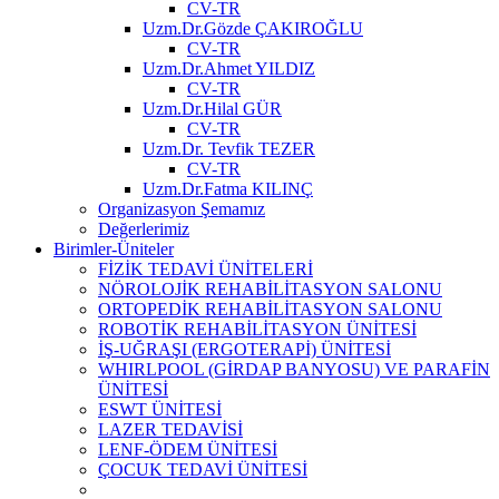
CV-TR
Uzm.Dr.Gözde ÇAKIROĞLU
CV-TR
Uzm.Dr.Ahmet YILDIZ
CV-TR
Uzm.Dr.Hilal GÜR
CV-TR
Uzm.Dr. Tevfik TEZER
CV-TR
Uzm.Dr.Fatma KILINÇ
Organizasyon Şemamız
Değerlerimiz
Birimler-Üniteler
FİZİK TEDAVİ ÜNİTELERİ
NÖROLOJİK REHABİLİTASYON SALONU
ORTOPEDİK REHABİLİTASYON SALONU
ROBOTİK REHABİLİTASYON ÜNİTESİ
İŞ-UĞRAŞI (ERGOTERAPİ) ÜNİTESİ
WHIRLPOOL (GİRDAP BANYOSU) VE PARAFİN
ÜNİTESİ
ESWT ÜNİTESİ
LAZER TEDAVİSİ
LENF-ÖDEM ÜNİTESİ
ÇOCUK TEDAVİ ÜNİTESİ